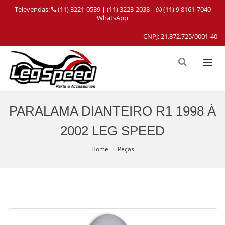
Televendas:
(11) 3221-0539 | (11) 3223-2038 |
(11) 9 8161-7040
WhatsApp
CNPJ: 21.872.725/0001-40
PARALAMA DIANTEIRO R1 1998 À
2002 LEG SPEED
Home
Peças