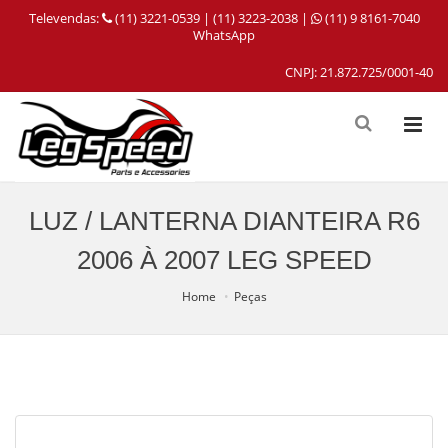
Televendas:
(11) 3221-0539 | (11) 3223-2038 |
(11) 9 8161-7040
WhatsApp
CNPJ: 21.872.725/0001-40
LUZ / LANTERNA DIANTEIRA R6
2006 À 2007 LEG SPEED
Home
Peças