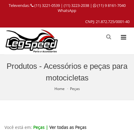
Televendas:
(11) 3221-0539 | (11) 3223-2038 |
(11) 9 8161-7040
WhatsApp
CNPJ: 21.872.725/0001-40
Produtos - Acessórios e peças para
motocicletas
Home
Peças
Você está em:
Peças |
Ver todas as Peças