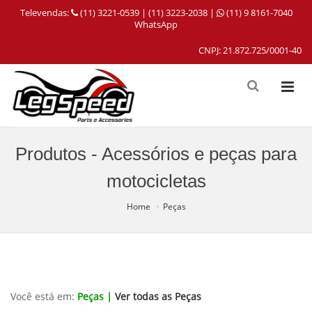
Televendas:
(11) 3221-0539 | (11) 3223-2038 |
(11) 9 8161-7040
WhatsApp
CNPJ: 21.872.725/0001-40
Produtos - Acessórios e peças para
motocicletas
Home
Peças
Você está em:
Peças |
Ver todas as Peças