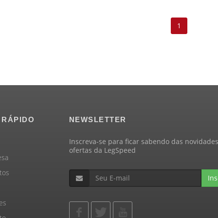
1
 RÁPIDO
NEWSLETTER
Inscreva-se para ficar sabendo das novidades
ofertas da LegSpeed
esa
tos
Ins
es
to