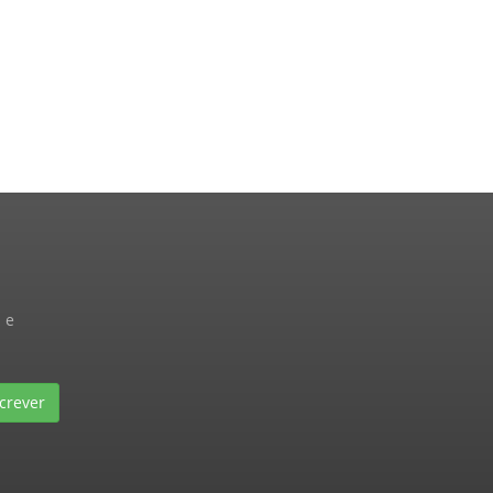
 e
crever