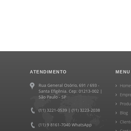
ATENDIMENTO
MENU
Rua General Osório, 691 / 693 -
Home
Santa Efigênia. Cep: 01213-002 |
Empr
São Paulo - SP
Produ
(11) 3221-0539 | (11) 3223-2038
Blog
Client
(11) 9 8161-7040 WhatsApp
Conta