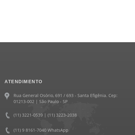
ATENDIMENTO
Rua General Osório, 691 / 693 - Santa Efigênia. Cep:
01213-002 | São Paulo - SP
(11) 3221-0539 | (11) 3223-2038
(11) 9 8161-7040 WhatsApp