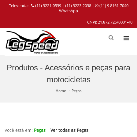
Televendas:
(11) 3221-0539 | (11) 3223-2038 |
(11) 9 8161-7040
WhatsApp
CNPJ: 21.872.725/0001-40
Produtos - Acessórios e peças para
motocicletas
Home
Peças
Você está em:
Peças |
Ver todas as Peças