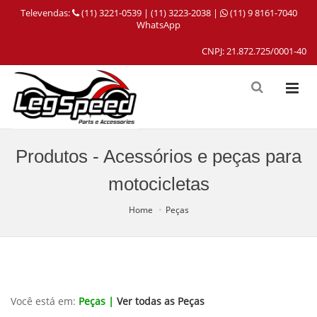
Televendas:
(11) 3221-0539 | (11) 3223-2038 |
(11) 9 8161-7040
WhatsApp
CNPJ: 21.872.725/0001-40
Produtos - Acessórios e peças para
motocicletas
Home
Peças
Você está em:
Peças |
Ver todas as Peças