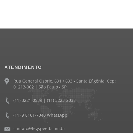
ATENDIMENTO
Rua General Osório, 691 / 693 - Santa Efigênia. Cep:
01213-002 | São Paulo - SP
(11) 3221-0539 | (11) 3223-2038
(11) 9 8161-7040 WhatsApp
contato@legspeed.com.br