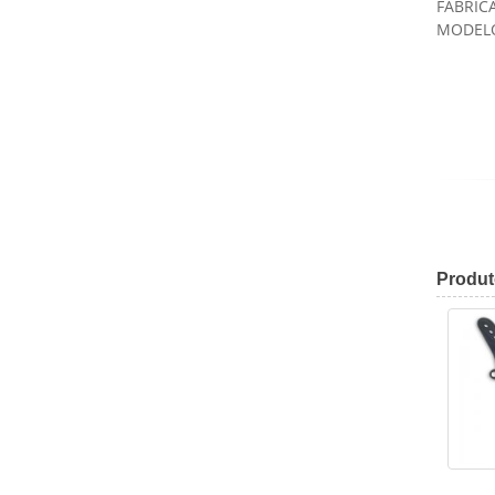
FABRIC
MODELO
Produ