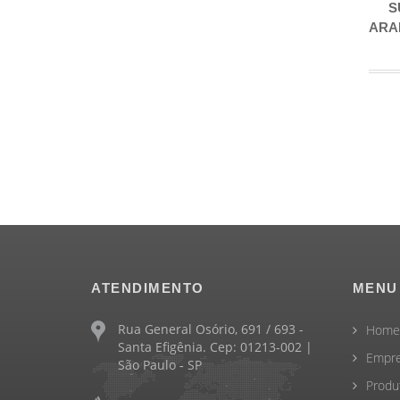
SUPORTE PAINEL
ARANHA R1 2007 À 2008
LEG SPEED
Detalhes
ATENDIMENTO
MENU
Rua General Osório, 691 / 693 -
Home
Santa Efigênia. Cep: 01213-002 |
Empr
São Paulo - SP
Produ