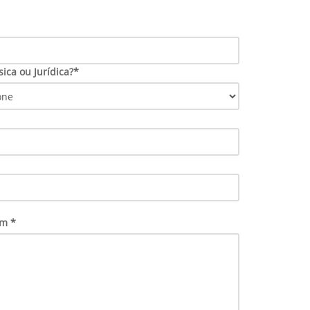
sica ou Jurídica?*
m *