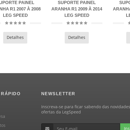
SUPORTE PAINEL
SUPORTE PAINEL
ARANHA R1 2009 À 2014
ARANHA R6 2006 À 2007
A
LEG SPEED
LEG SPEED
Detalhes
Detalhes
 RÁPIDO
NEWSLETTER
Inscreva-se para ficar sabendo das novidades
ofertas da LegSpeed
esa
tos
Ins