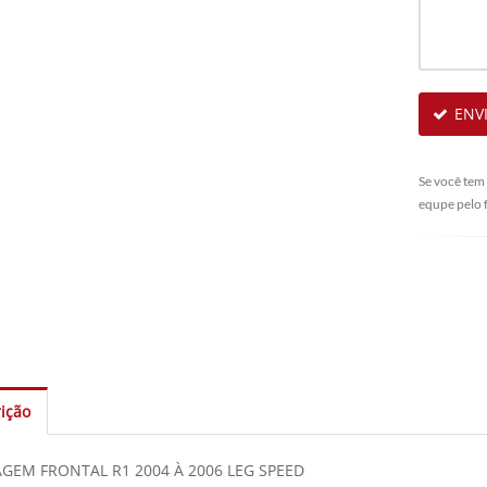
ENV
Se você tem
equpe pelo 
ição
GEM FRONTAL R1 2004 À 2006 LEG SPEED