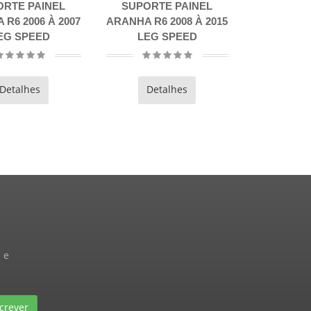
SUPORTE PAINEL
SUPORTE PAINEL
FAR
RANHA R6 2008 À 2015
ARANHA R6 1999 À 2002
LEG SPEED
LEG SPEED
Detalhes
Detalhes
 e
crever