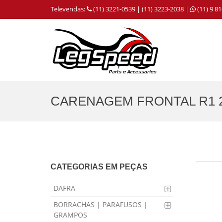
Televendas:
(11) 3221-0539 | (11) 3223-2038 |
(11) 9 
CARENAGEM FRONTAL R1 2
CATEGORIAS EM PEÇAS
DAFRA
BORRACHAS | PARAFUSOS |
GRAMPOS