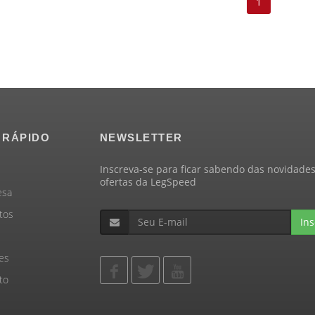
1
 RÁPIDO
NEWSLETTER
Inscreva-se para ficar sabendo das novidades
ofertas da LegSpeed
esa
tos
Ins
es
to