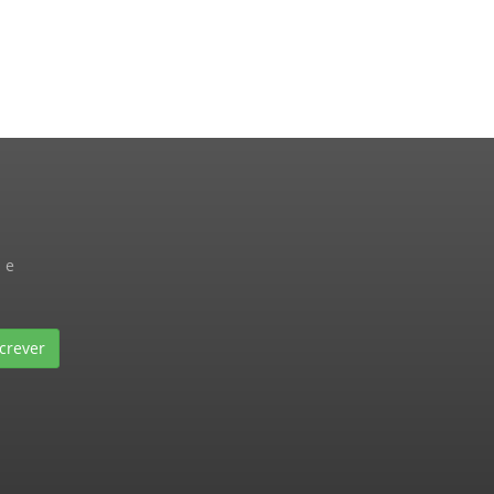
 e
crever