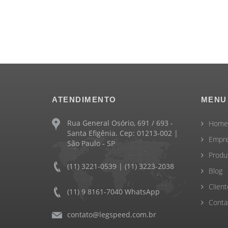
ATENDIMENTO
MENU
Rua General Osório, 691 / 693 -
Home
Santa Efigênia. Cep: 01213-002 |
Empr
São Paulo - SP
Produ
(11) 3221-0539 | (11) 3223-2038
Blog
Client
(11) 9 8161-7040 WhatsApp
Conta
contato@legspeed.com.br