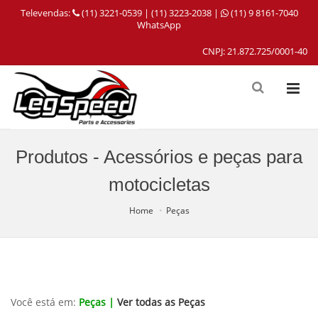
Televendas:
(11) 3221-0539 | (11) 3223-2038 |
(11) 9 8161-7040
WhatsApp
CNPJ: 21.872.725/0001-40
Produtos - Acessórios e peças para
motocicletas
Home
Peças
Você está em:
Peças |
Ver todas as Peças