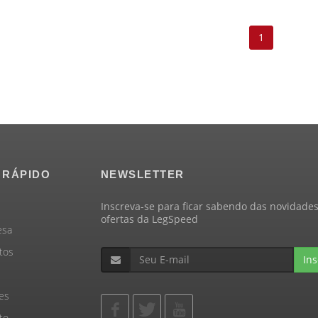
1
 RÁPIDO
NEWSLETTER
Inscreva-se para ficar sabendo das novidades
ofertas da LegSpeed
esa
tos
Ins
es
to