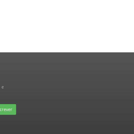
 e
crever