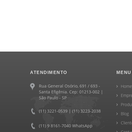
ATENDIMENTO
MENU
Rua General Osório, 691 / 693 -
Home
Santa Efigênia. Cep: 01213-002 |
Empr
São Paulo - SP
Produ
(11) 3221-0539 | (11) 3223-2038
Blog
Client
(11) 9 8161-7040 WhatsApp
Conta