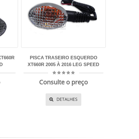
XT660R
PISCA TRASEIRO ESQUERDO
ED
XT660R 2005 À 2016 LEG SPEED
o
Consulte o preço
DETALHES