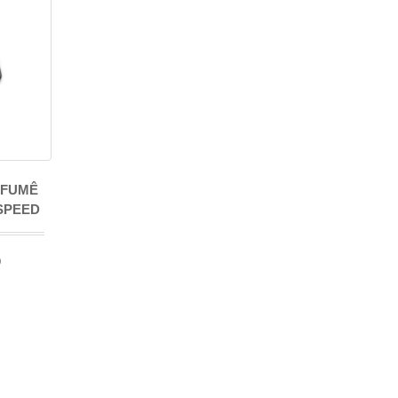
 FUMÊ
SPEED
o