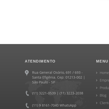
ATENDIMENTO
MENU
Rua General Osório, 691 / 693 -
Home
Santa Efigênia. Cep: 01213-002 |
Empr
São Paulo - SP
Produ
(11) 3221-0539 | (11) 3223-2038
Blog
Client
(11) 9 8161-7040 WhatsApp