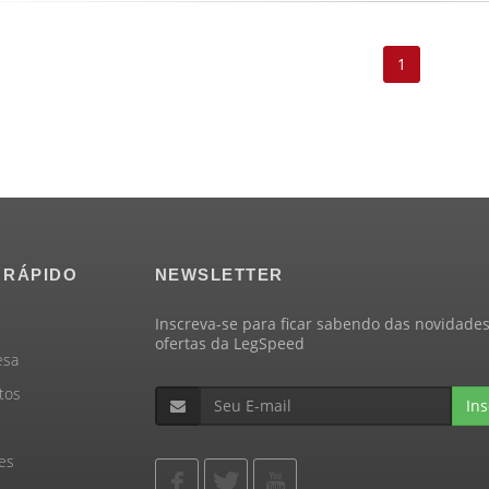
1
 RÁPIDO
NEWSLETTER
Inscreva-se para ficar sabendo das novidades
ofertas da LegSpeed
esa
tos
Ins
es