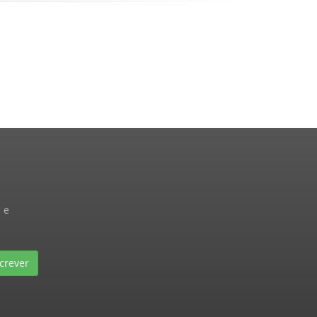
 e
crever