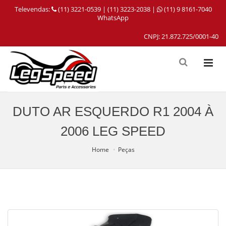
Televendas:
(11) 3221-0539 | (11) 3223-2038 |
(11) 9 8161-7040
WhatsApp
CNPJ: 21.872.725/0001-40
DUTO AR ESQUERDO R1 2004 À
2006 LEG SPEED
Home
Peças