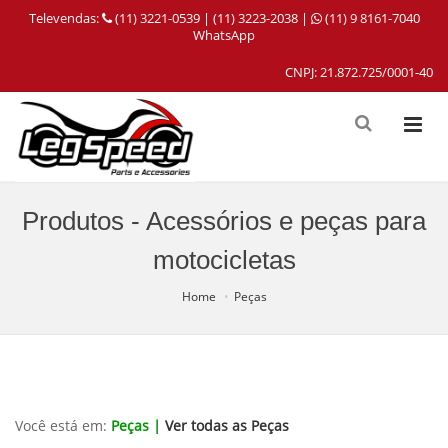
Televendas:
(11) 3221-0539 | (11) 3223-2038 |
(11) 9 8161-7040
WhatsApp
CNPJ: 21.872.725/0001-40
Produtos - Acessórios e peças para
motocicletas
Home
Peças
Você está em:
Peças |
Ver todas as Peças