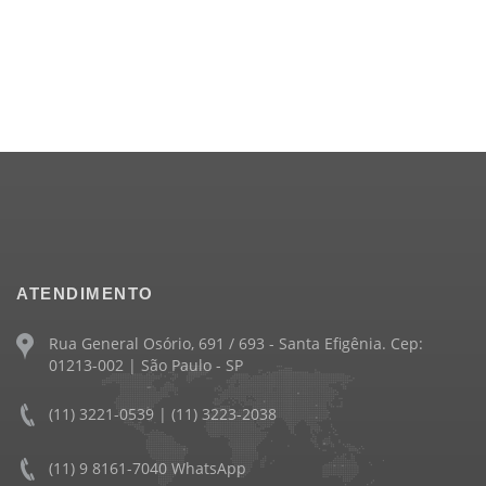
ATENDIMENTO
Rua General Osório, 691 / 693 - Santa Efigênia. Cep:
01213-002 | São Paulo - SP
(11) 3221-0539 | (11) 3223-2038
(11) 9 8161-7040 WhatsApp