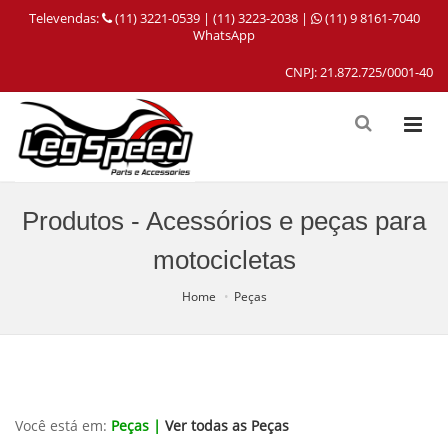
Televendas:
(11) 3221-0539 | (11) 3223-2038 |
(11) 9 8161-7040
WhatsApp
CNPJ: 21.872.725/0001-40
Produtos - Acessórios e peças para
motocicletas
Home
Peças
Você está em:
Peças |
Ver todas as Peças