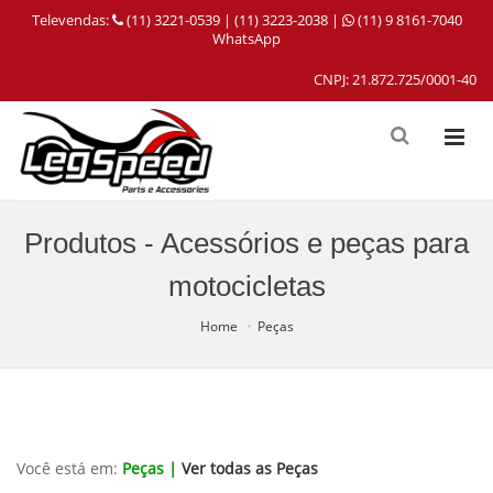
Televendas:
(11) 3221-0539 | (11) 3223-2038 |
(11) 9 8161-7040
WhatsApp
CNPJ: 21.872.725/0001-40
Produtos - Acessórios e peças para
motocicletas
Home
Peças
Você está em:
Peças |
Ver todas as Peças