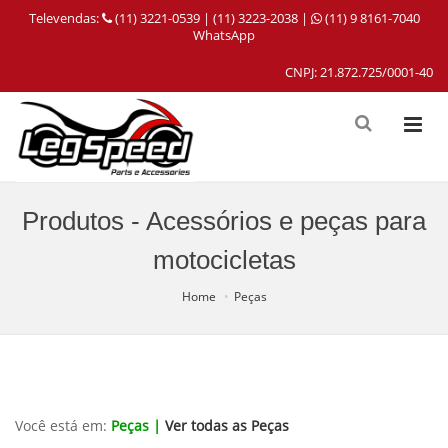
Televendas:
(11) 3221-0539 | (11) 3223-2038 |
(11) 9 8161-7040
WhatsApp
CNPJ: 21.872.725/0001-40
Produtos - Acessórios e peças para
motocicletas
Home
Peças
Você está em:
Peças |
Ver todas as Peças