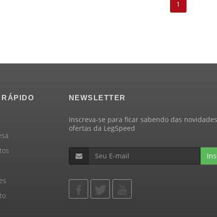
1
 RÁPIDO
NEWSLETTER
Inscreva-se para ficar sabendo das novidades
ofertas da LegSpeed
esa
tos
Ins
es
to