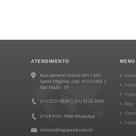
ATENDIMENTO
MENU
Rua General Osório, 691 / 693 -
Home
Santa Efigênia. Cep: 01213-002 |
Empr
São Paulo - SP
Produ
(11) 3221-0539 | (11) 3223-2038
Blog
Client
(11) 9 8161-7040 WhatsApp
Conta
contato@legspeed.com.br