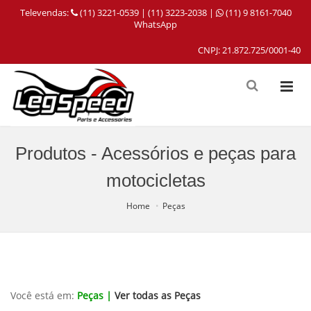
Televendas:
(11) 3221-0539 | (11) 3223-2038 |
(11) 9 8161-7040
WhatsApp
CNPJ: 21.872.725/0001-40
Produtos - Acessórios e peças para
motocicletas
Home
Peças
Você está em:
Peças |
Ver todas as Peças