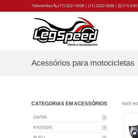
Televendas:
(11) 3221-0539 | (11) 3223-2038 |
(11) 9 
Acessórios para motocicletas
Você es
CATEGORIAS EM ACESSÓRIOS
DAFRA
KASINSKI
BUELL