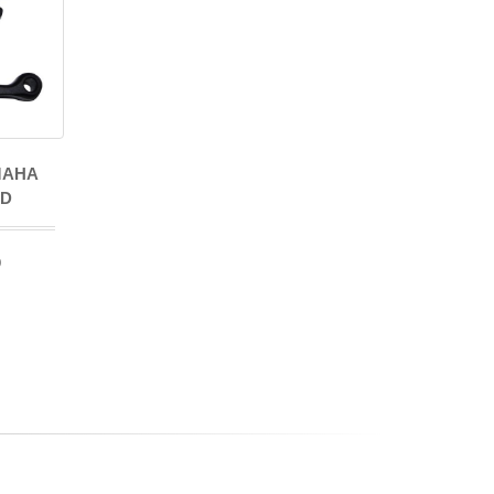
MAHA
ED
o