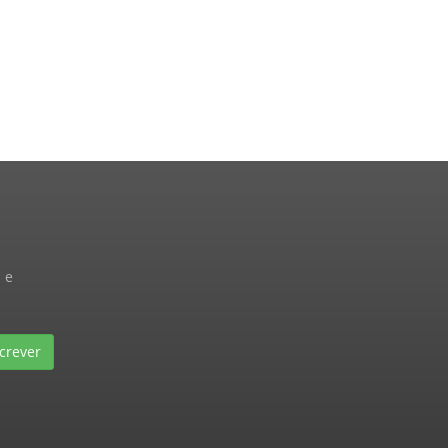
 e
crever