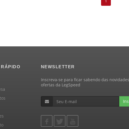
1
 RÁPIDO
NEWSLETTER
Inscreva-se para ficar sabendo das novidades
ofertas da LegSpeed
esa
tos
Ins
es
to