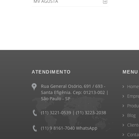
MV AGUSTA
ATENDIMENTO
MENU
Rua General Osório, 691 / 693 -
Home
Santa Efigênia. Cep: 01213-002 |
Empr
São Paulo - SP
Produ
(11) 3221-0539 | (11) 3223-2038
Blog
Client
(11) 9 8161-7040 WhatsApp
Conta