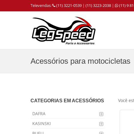
Televendas:
(11) 3221-0539 | (11) 3223-2038 |
(11) 9 
Acessórios para motocicletas
Você es
CATEGORIAS EM ACESSÓRIOS
DAFRA
KASINSKI
BUELL