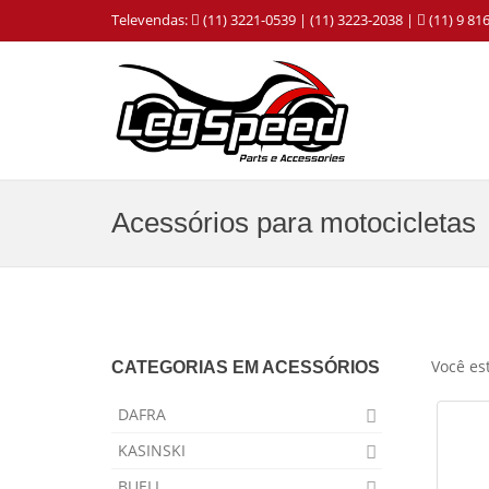
Televendas:
(11) 3221-0539 | (11) 3223-2038 |
(11) 9 8
Acessórios para motocicletas
Você es
CATEGORIAS EM ACESSÓRIOS
DAFRA
KASINSKI
BUELL