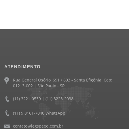
ATENDIMENTO
Rua General Osório, 691 / 693 - Santa Efigênia. Cep:
01213-002 | São Paulo - SP
(11) 3221-0539 | (11) 3223-2038
(11) 9 8161-7040 WhatsApp
contato@legspeed.com.br