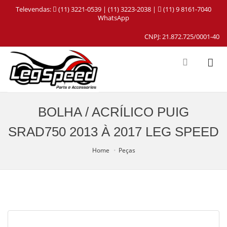
Televendas:
(11) 3221-0539 | (11) 3223-2038 |
(11) 9 8161-7040
WhatsApp
CNPJ: 21.872.725/0001-40
BOLHA / ACRÍLICO PUIG
SRAD750 2013 À 2017 LEG SPEED
Home
Peças