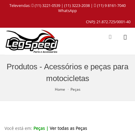
Televendas:
(11) 3221-0539 | (11) 3223-2038 |
(11) 9 8161-7040
WhatsApp
CNPJ: 21.872.725/0001-40
Produtos - Acessórios e peças para
motocicletas
Home
Peças
Você está em:
Peças |
Ver todas as Peças